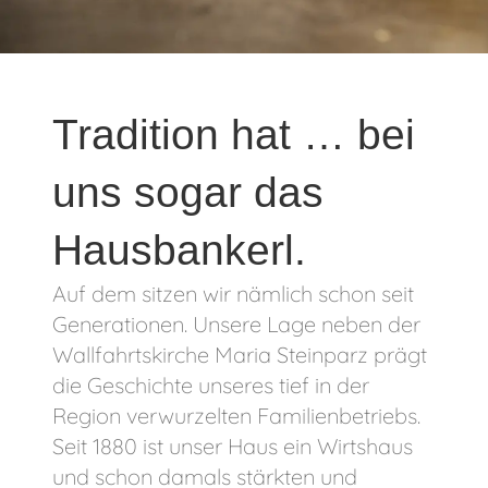
Tradition hat … bei
uns sogar das
Hausbankerl.
Auf dem sitzen wir nämlich schon seit
Generationen. Unsere Lage neben der
Wallfahrtskirche Maria Steinparz prägt
die Geschichte unseres tief in der
Region verwurzelten Familienbetriebs.
Seit 1880 ist unser Haus ein Wirtshaus
und schon damals stärkten und